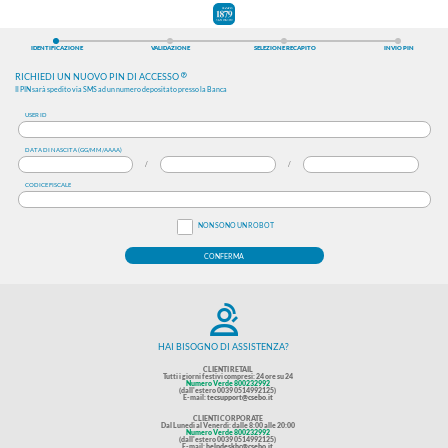
IDENTIFICAZIONE
VALIDAZIONE
RICHIEDI UN NUOVO PIN DI ACCESSO
Il PIN sarà spedito via SMS ad un numero depositato presso la Banc
USER ID
DATA DI NASCITA (GG/MM/AAAA)
/
CODICE FISCALE